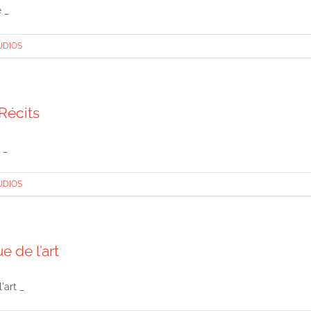
 _
UDIOS
Récits
 _
UDIOS
 de l’art
'art _