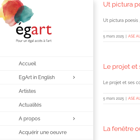
Ut pictura p
Passer
au
Ut pictura poesis 
contenu
5 mars 2025
|
ASE A
Accueil
Le projet e
EgArt in English
Le projet et ses 
Artistes
5 mars 2025
|
ASE A
Actualités
A propos
La fenêtre o
Acquérir une oeuvre