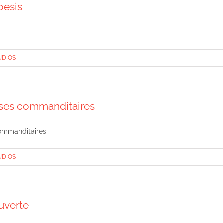
oesis
_
UDIOS
t ses commanditaires
commanditaires _
UDIOS
uverte