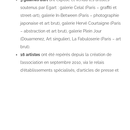
soutenus par Egart : galerie Celal (Paris – graffiti et
street-art), galerie In-Between (Paris – photographie
japonaise et art brut), galerie Hervé Courtaigne (Paris
– abstraction et art brut), galerie Plein Jour
(Douarnenez, Art singulier), La Fabuloserie (Paris – art
brut).
16
artistes
ont été repérés depuis la création de
l’association en septembre 2010, via le relais
d’établissements spécialisés, d’articles de presse et
des réseaux sociaux.
30
expositions
ont été organisées par EgArt depuis
2010 en partenariat avec des acteurs culturels, des
collectivités locales et des acteurs du monde
mutualiste.
En France : Maison de la Radio, ville de Lorient, de
Brie Comte Robert, de Varennes Jarcy, Centre