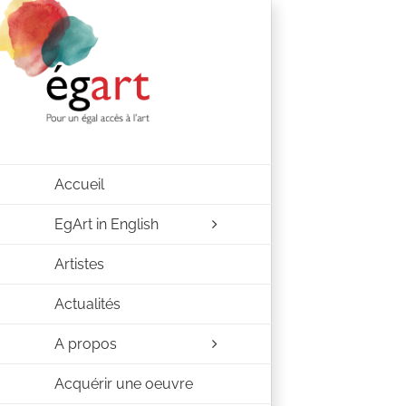
Passer
au
contenu
Accueil
EgArt in English
Artistes
Actualités
A propos
Acquérir une oeuvre