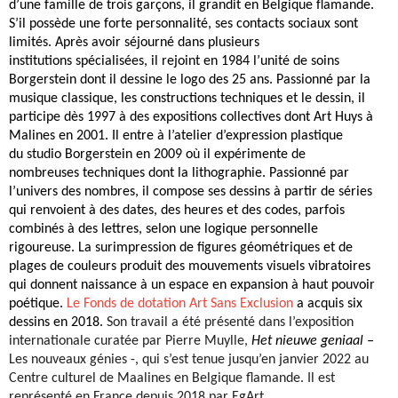
d’une famille de trois garçons, il grandit en Belgique flamande.
S’il possède une forte personnalité, ses contacts sociaux sont
limités. Après avoir séjourné dans plusieurs
institutions spécialisées, il rejoint en 1984 l’unité de soins
Borgerstein dont il dessine le logo des 25 ans. Passionné par la
musique classique, les constructions techniques et le dessin, il
participe dès 1997 à des expositions collectives dont Art Huys à
Malines en 2001. Il entre à l’atelier d’expression plastique
du studio Borgerstein en 2009 où il expérimente de
nombreuses techniques dont la lithographie. Passionné par
l’univers des nombres, il compose ses dessins à partir de séries
qui renvoient à des dates, des heures et des codes, parfois
combinés à des lettres, selon une logique personnelle
rigoureuse. La surimpression de figures géométriques et de
plages de couleurs produit des mouvements visuels vibratoires
qui donnent naissance à un espace en expansion à haut pouvoir
poétique.
Le Fonds de dotation Art Sans Exclusion
a acquis six
dessins en 2018.
Son travail a été présenté dans l’exposition
internationale curatée par Pierre Muylle,
Het nieuwe geniaal –
Les nouveaux génies -, qui s’est tenue jusqu’en janvier 2022 au
Centre culturel de Maalines en Belgique flamande. Il est
représenté en France depuis 2018 par EgArt.