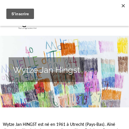
Passer
au
contenu
Wytze Jan Hingst
Wytze Jan HINGST est né en 1961 à Utrecht (Pays-Bas). Aîné