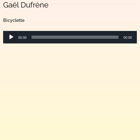
Gaël Dufrène
Bicyclette
Lecteur
00:00
00:00
audio