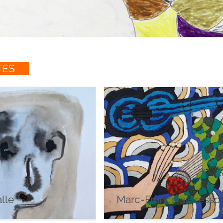
TES
la Delasalle
Marc-François Bresso
lle
Marc-François Bresso