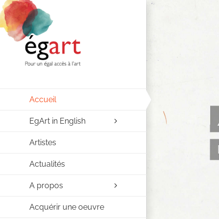
Passer
au
contenu
Accueil
EgArt in English
Artistes
Actualités
A propos
Acquérir une oeuvre