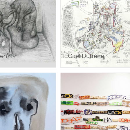
ire Lancien
Gaël Dufrène
ien
Gaël Dufrène
la Delasalle
Akio Tomita