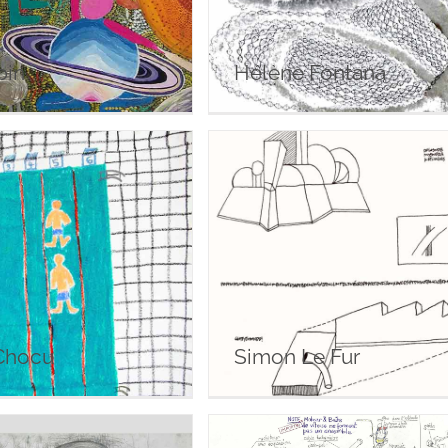
pin
Hélène Fontana
laume Chocu
Simon Le Fur
Chocu
Simon Le Fur