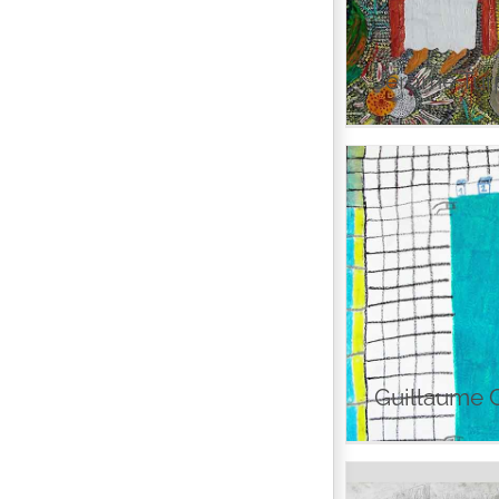
Jérôme Tur
Guil
Guillaume 