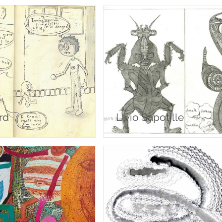
uis Liquard
Livio Sapotille
rd
Livio Sapotille
rôme Turpin
Hélène Fontana