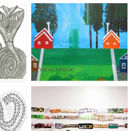
Yaniv Janson
Yaniv Janson
Akio Tomita