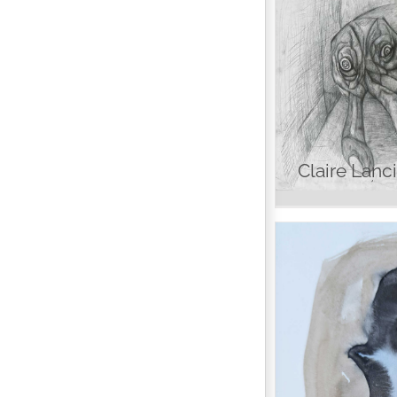
Cla
Claire Lanc
Leï